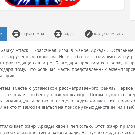
и
Скриншоты
Видео
Как установить?
 Galaxy Attack - красочная игра в жанре Аркады. Остальны
 с закрученным сюжетом. Но вы обретёте немалую массу ра
и происходящего в игре. Благодаря простому контролю, в пр
агодаря тому, что большая часть представленных экземпляр
диторию.
етём вместе с установкой рассматриваемого файла? Первое 
я глаз и даёт особенную изюминку игре. Потом, нужно сосре
ся индивидуальностью и всецело подсвечивают всё происхо
м не стоит заморачиваться на поиск нужных действий, или выб
отталкивает жанр Аркады своей легкостью. Этот жанр прило
т своих обязанностей и забавы ради. Не нужно ожидать чего