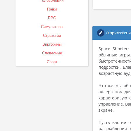
Головоломки
Гонки
RPG
Симуляторы
О приложени
Стратегии
Викторины
Space Shooter:
Словесные
обычные игры,
быстротечност
Спорт
подростки. Бл
возрастную ау
Что же мы обр
аллергеном дл
характеризуют
управление. Ва
экране.
Пусть вас не 
расслабления о