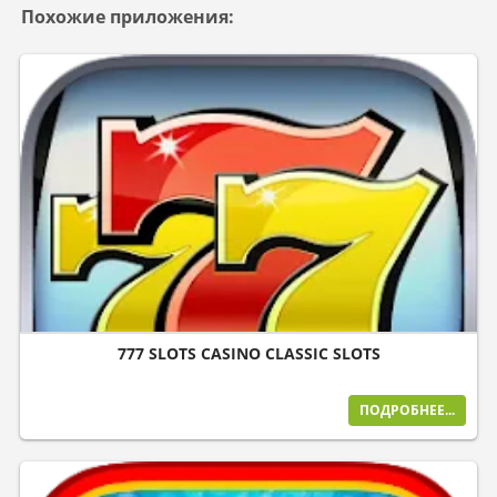
Похожие приложения:
777 SLOTS CASINO CLASSIC SLOTS
ПОДРОБНЕЕ...