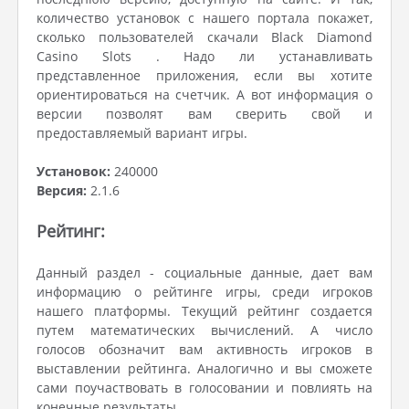
количество установок с нашего портала покажет,
сколько пользователей скачали Black Diamond
Casino Slots . Надо ли устанавливать
представленное приложения, если вы хотите
ориентироваться на счетчик. А вот информация о
версии позволят вам сверить свой и
предоставляемый вариант игры.
Установок:
240000
Версия:
2.1.6
Рейтинг:
Данный раздел - социальные данные, дает вам
информацию о рейтинге игры, среди игроков
нашего платформы. Текущий рейтинг создается
путем математических вычислений. А число
голосов обозначит вам активность игроков в
выставлении рейтинга. Аналогично и вы сможете
сами поучаствовать в голосовании и повлиять на
конечные результаты.