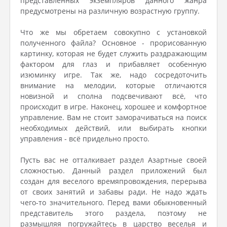
представленных экземпляров данного жанра
предусмотрены на различную возрастную группу.
Что же мы обретаем совокупно с установкой
полученного файла? Основное - прорисованную
картинку, которая не будет служить раздражающим
фактором для глаз и прибавляет особенную
изюминку игре. Так же, надо сосредоточить
внимание на мелодии, которые отличаются
новизной и сполна подсвечивают всё, что
происходит в игре. Наконец, хорошее и комфортное
управление. Вам не стоит заморачиваться на поиск
необходимых действий, или выбирать кнопки
управления - всё придельно просто.
Пусть вас не отталкивает раздел Азартные своей
сложностью. Данный раздел приложений был
создан для веселого времяпровождения, перерыва
от своих занятий и забавы ради. Не надо ждать
чего-то значительного. Перед вами обыкновенный
представитель этого раздела, поэтому не
размышляя погружайтесь в царство веселья и