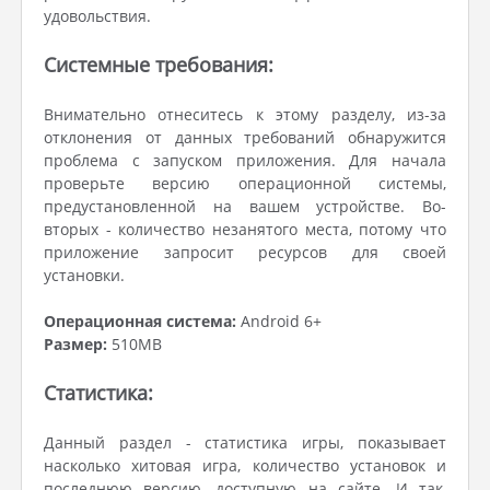
удовольствия.
Системные требования:
Внимательно отнеситесь к этому разделу, из-за
отклонения от данных требований обнаружится
проблема с запуском приложения. Для начала
проверьте версию операционной системы,
предустановленной на вашем устройстве. Во-
вторых - количество незанятого места, потому что
приложение запросит ресурсов для своей
установки.
Операционная система:
Android 6+
Размер:
510MB
Статистика:
Данный раздел - статистика игры, показывает
насколько хитовая игра, количество установок и
последнюю версию, доступную на сайте. И так,