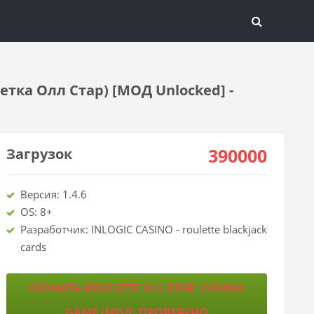
летка Олл Стар) [МОД Unlocked] -
390000
Загрузок
Версия: 1.4.6
OS: 8+
Разработчик: INLOGIC CASINO - roulette blackjack
cards
СКАЧАТЬ ROULETTE ALL STAR: CASINO
GAME (МОД: ПРОВЕРЕНО