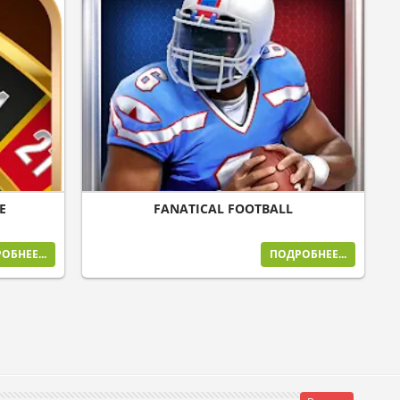
E
FANATICAL FOOTBALL
ОБНЕЕ...
ПОДРОБНЕЕ...