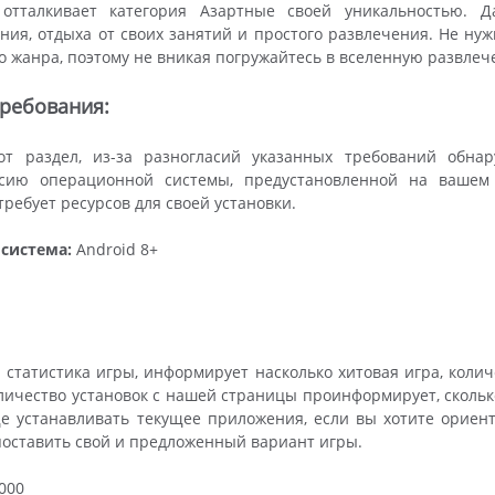
 отталкивает категория Азартные своей уникальностью.
ия, отдыха от своих занятий и простого развлечения. Не ну
о жанра, поэтому не вникая погружайтесь в вселенную развлеч
ребования:
от раздел, из-за разногласий указанных требований обна
сию операционной системы, предустановленной на вашем у
ребует ресурсов для своей установки.
система:
Android 8+
 статистика игры, информирует насколько хитовая игра, коли
оличество установок с нашей страницы проинформирует, сколько 
е устанавливать текущее приложения, если вы хотите ориен
поставить свой и предложенный вариант игры.
000