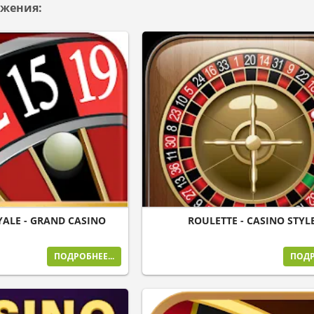
жения:
YALE - GRAND CASINO
ROULETTE - CASINO STYLE
ПОДРОБНЕЕ...
ПОДР