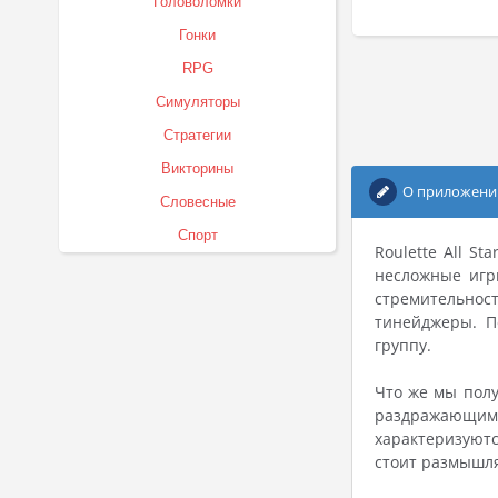
Головоломки
Гонки
RPG
Симуляторы
Стратегии
Викторины
О приложени
Словесные
Спорт
Roulette All S
несложные игр
стремительнос
тинейджеры. П
группу.
Что же мы полу
раздражающим 
характеризуютс
стоит размышля