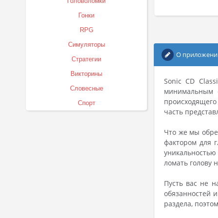
Головоломки
Гонки
RPG
Симуляторы
О приложени
Стратегии
Викторины
Sonic CD Clas
Словесные
минимальным с
происходящего 
Спорт
часть представ
Что же мы обре
фактором для г
уникальностью 
ломать голову 
Пусть вас не 
обязанностей и
раздела, поэто