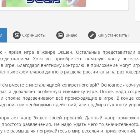
и
Скриншоты
Видео
Как установить?
sic - яркая игра в жанре Экшен. Остальные представители 
одержанием. Хотя вы приобретёте немалую массу веселья
в игре. Благодаря внятному контролю, в приложение могут игр
ленных экземпляров данного раздела рассчитаны на разношер
тём вместе с инсталляцией конкретного apk? Основное - сочн
лаз и добавляет особенную изюминку игре. После, надо сос
и сполна подсвечивают всё происходящие в игре. В конце ко
над поиском необходимых действий, или подбирать кнопки упра
напрягает жанр Экшен своей простой. Данный жанр приложени
 простого развлечения. Не надо ждать чего-то значительного
му не размышляя погружайтесь в мир веселья и приключений.