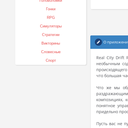
Головоломки
Гонки
RPG
Симуляторы
Стратегии
О приложени
Викторины
Словесные
Real City Drif
Спорт
необычным сод
происходящего 
что большая ча
Что же мы обр
раздражающим 
композициях, 
понятное упра
придельно прос
Пусть вас не п