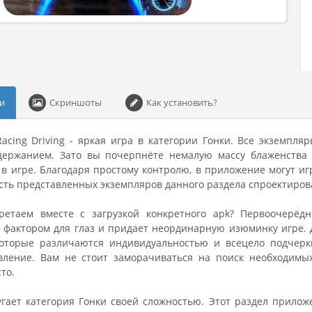
и
Скриншоты
Как установить?
t Racing Driving - яркая игра в категории Гонки. Все экземп
ержанием. Зато вы почерпнёте немалую массу блаженства о
в игре. Благодаря простому контролю, в приложение могут игр
сть представленных экземпляров данного раздела спроектиров
етаем вместе с загрузкой конкретного apk? Первоочерёдно
фактором для глаз и придает неординарную изюминку игре. 
которые различаются индивидуальностью и всецело подчерк
вление. Вам не стоит заморачиваться на поиск необходимых
то.
угает категория Гонки своей сложностью. Этот раздел прило