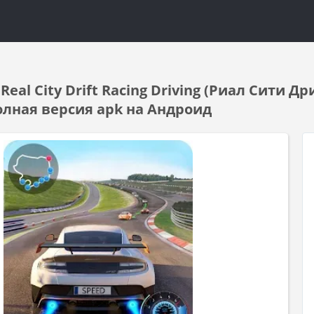
eal City Drift Racing Driving (Риал Сити 
полная версия apk на Андроид