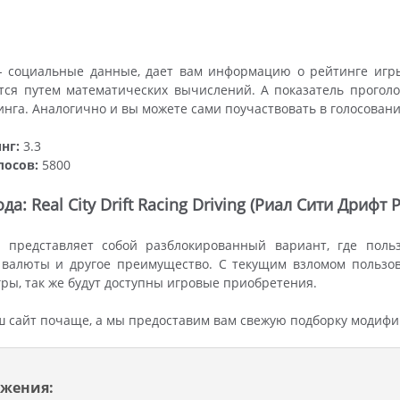
- социальные данные, дает вам информацию о рейтинге игры
тся путем математических вычислений. А показатель прогол
инга. Аналогично и вы можете сами поучаствовать в голосован
нг:
3.3
лосов:
5800
а: Real City Drift Racing Driving (Риал Сити Дриф
 представляет собой разблокированный вариант, где польз
 валюты и другое преимущество. С текущим взломом пользов
ры, так же будут доступны игровые приобретения.
ш сайт почаще, а мы предоставим вам свежую подборку модифи
жения: