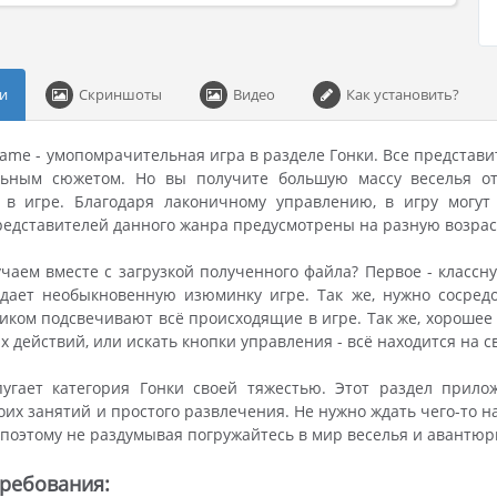
и
Скриншоты
Видео
Как установить?
 game - умопомрачительная игра в разделе Гонки. Все представ
льным сюжетом. Но вы получите большую массу веселья от
 в игре. Благодаря лаконичному управлению, в игру могут 
едставителей данного жанра предусмотрены на разную возрас
чаем вместе с загрузкой полученного файла? Первое - классн
идает необыкновенную изюминку игре. Так же, нужно сосред
иком подсвечивают всё происходящие в игре. Так же, хорошее 
 действий, или искать кнопки управления - всё находится на с
пугает категория Гонки своей тяжестью. Этот раздел прил
оих занятий и простого развлечения. Не нужно ждать чего-то
 поэтому не раздумывая погружайтесь в мир веселья и авантюр
ребования: