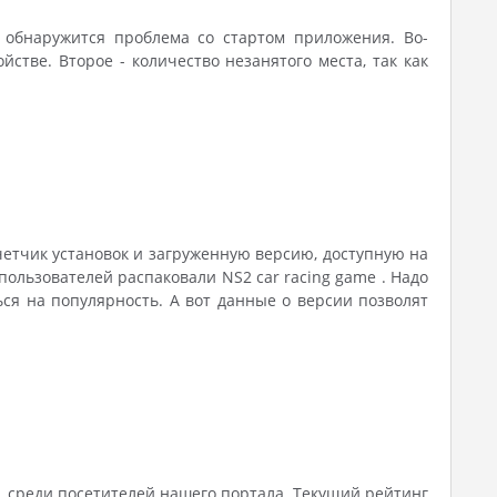
 обнаружится проблема со стартом приложения. Во-
тве. Второе - количество незанятого места, так как
счетчик установок и загруженную версию, доступную на
пользователей распаковали NS2 car racing game . Надо
ся на популярность. А вот данные о версии позволят
, среди посетителей нашего портала. Текущий рейтинг