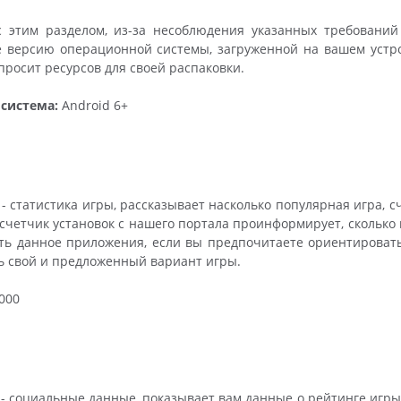
с этим разделом, из-за несоблюдения указанных требований
 версию операционной системы, загруженной на вашем устройс
росит ресурсов для своей распаковки.
система:
Android 6+
- статистика игры, рассказывает насколько популярная игра, 
, счетчик установок с нашего портала проинформирует, сколько 
ть данное приложения, если вы предпочитаете ориентировать
ь свой и предложенный вариант игры.
000
- социальные данные, показывает вам данные о рейтинге игры