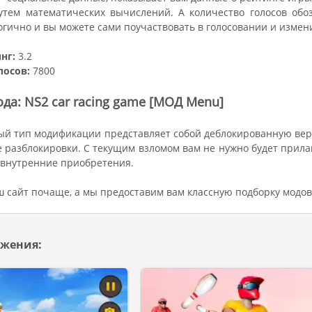
утем математических вычислений. А количество голосов обо
огично и вы можете сами поучаствовать в голосовании и измен
нг:
3.2
лосов:
7800
да: NS2 car racing game [МОД Menu]
й тип модификации представляет собой деблокированную верс
 разблокировки. С текущим взломом вам не нужно будет прила
 внутренние приобретения.
ш сайт почаще, а мы предоставим вам классную подборку модов
жения: