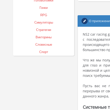
Головоломки
Гонки
RPG
О приложени
Симуляторы
Стратегии
NS2 car racing
Викторины
с последовате
происходящего
Словесные
большинство пр
Спорт
Что же мы полу
для глаз и пр
новизной и цел
поиск требуемых
Пусть вас не 
перерыва от св
данного жанра,
Системные т