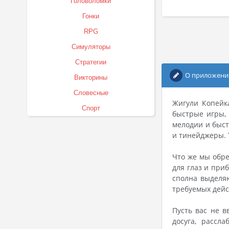
Головоломки
Гонки
RPG
Симуляторы
Стратегии
О приложени
Викторины
Словесные
Жигули Копейка
Спорт
быстрые игры, 
мелодии и быст
и тинейджеры. 
Что же мы обре
для глаз и при
сполна выделяю
требуемых дейс
Пусть вас не в
досуга, рассл