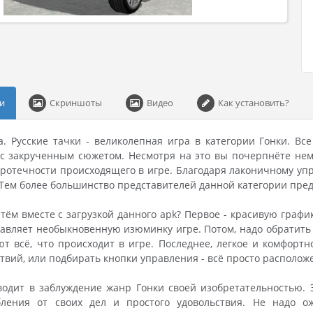
и
Скриншоты
Видео
Как установить?
. Русские тачки - великолепная игра в категории Гонки. Вс
с закрученным сюжетом. Несмотря на это вы почерпнёте нем
ротечности происходящего в игре. Благодаря лаконичному упр
Тем более большинство представителей данной категории пре
тём вместе с загрузкой данного apk? Первое - красивую граф
бавляет необыкновенную изюминку игре. Потом, надо обратить
т всё, что происходит в игре. Последнее, легкое и комфортн
твий, или подбирать кнопки управления - всё просто расположе
водит в заблуждение жанр Гонки своей изобретательностью.
абления от своих дел и простого удовольствия. Не надо о