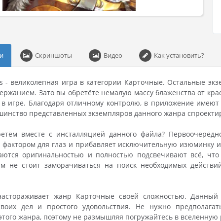
и
Скриншоты
Видео
Как установить?
sis - великолепная игра в категории Карточные. Остальные эк
ржанием. Зато вы обретёте немалую массу блаженства от кра
в игре. Благодаря отличному контролю, в приложение имеют 
шинство представленных экземпляров данного жанра спроекти
етём вместе с инсталляцией данного файла? Первоочерёдное
актором для глаз и прибавляет исключительную изюминку иг
аются оригинальностью и полностью подсвечивают всё, что 
ам не стоит заморачиваться на поиск необходимых действий
настораживает жанр Карточные своей сложностью. Данный 
воих дел и простого удовольствия. Не нужно предполагат
этого жанра, поэтому не размышляя погружайтесь в вселенную 