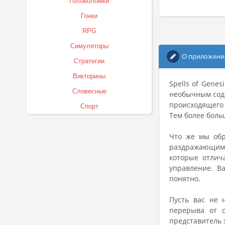
Головоломки
Гонки
RPG
Симуляторы
О приложени
Стратегии
Викторины
Spells of Gene
Словесные
необычным соде
происходящего 
Спорт
Тем более боль
Что же мы обр
раздражающим ф
которые отлич
управление. В
понятно.
Пусть вас не 
перерыва от с
представитель 