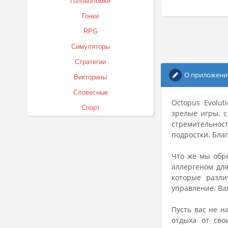
Головоломки
Гонки
RPG
Симуляторы
Стратегии
О приложени
Викторины
Словесные
Octopus Evolu
Спорт
зрелые игры, 
стремительност
подростки. Бла
Что же мы обре
аллергеном дл
которые разли
управление. Ва
Пусть вас не н
отдыха от сво