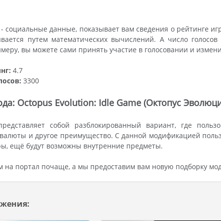
- социальные данные, показывает вам сведения о рейтинге иг
ывается путем математических вычислений. А число голосов
имеру, вы можете сами принять участие в голосовании и измен
нг:
4.7
лосов:
3300
да: Octopus Evolution: Idle Game (Октопус Эволю
редставляет собой разблокированный вариант, где пользо
валюты и другое преимущество. С данной модификацией польз
ы, ещё будут возможны внутренние предметы.
м на портал почаще, а мы предоставим вам новую подборку мо
жения: