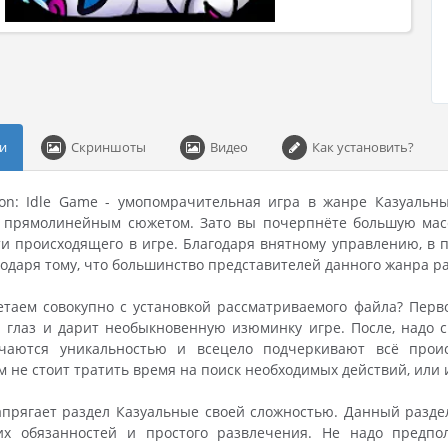
и
Скриншоты
Видео
Как установить?
tion: Idle Game - умопомрачительная игра в жанре Казуальн
с прямолинейным сюжетом. Зато вы почерпнёте большую масс
и происходящего в игре. Благодаря внятному управлению, в п
годаря тому, что большинство представителей данного жанра 
таем совокупно с установкой рассматриваемого файла? Первое
я глаз и дарит необыкновенную изюминку игре. После, надо 
чаются уникальностью и всецело подчеркивают всё проис
м не стоит тратить время на поиск необходимых действий, или 
апрягает раздел Казуальные своей сложностью. Данный разде
их обязанностей и простого развлечения. Не надо предпо