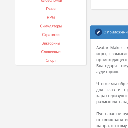
Головоломки
Гонки
RPG
Симуляторы
О приложени
Стратегии
Викторины
Avatar Maker -
Словесные
игры, с замысл
происходящего
Спорт
Благодаря том
аудиторию.
Что же мы обре
для глаз и п
характеризуютс
размышлять над
Пусть вас не п
от своих занят
жанра, поэтому