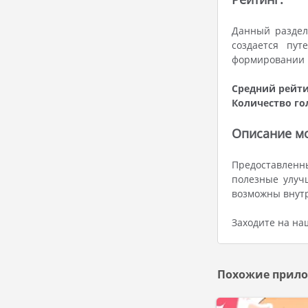
Данный раздел
создается пут
формировании р
Средний рейти
Количество го
Описание мо
Предоставленны
полезные улуч
возможны внутр
Заходите на на
Похожие прило