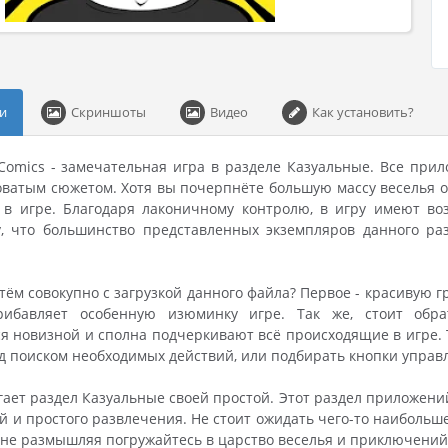
и
Скриншоты
Видео
Как установить?
 Comics - замечательная игра в разделе Казуальные. Все пр
оватым сюжетом. Хотя вы почерпнёте большую массу веселья о
 в игре. Благодаря лаконичному контролю, в игру имеют воз
у, что большинство представленных экземпляров данного р
тём совокупно с загрузкой данного файла? Первое - красивую 
рибавляет особенную изюминку игре. Так же, стоит обра
я новизной и сполна подчеркивают всё происходящие в игре. Т
 поиском необходимых действий, или подбирать кнопки управл
угает раздел Казуальные своей простой. Этот раздел приложен
ий и простого развлечения. Не стоит ожидать чего-то наиболь
 не размышляя погружайтесь в царство веселья и приключений