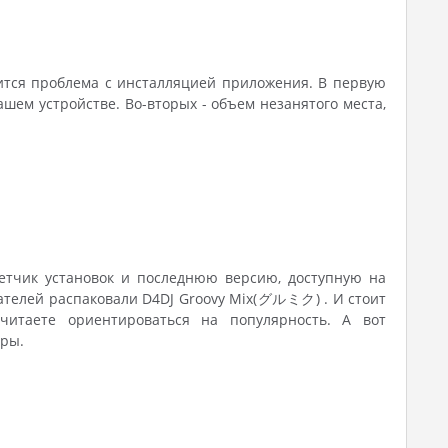
жится проблема с инсталляцией приложения. В первую
ем устройстве. Во-вторых - объем незанятого места,
четчик установок и последнюю версию, доступную на
ователей распаковали D4DJ Groovy Mix(グルミク) . И стоит
читаете ориентироваться на популярность. А вот
гры.