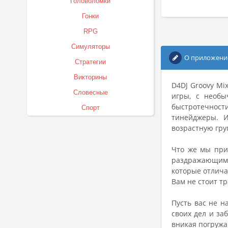
Головоломки
Гонки
RPG
Симуляторы
О приложени
Стратегии
Викторины
D4DJ Groovy M
Словесные
игры, с необы
быстротечности
Спорт
тинейджеры. И
возрастную гру
Что же мы при
раздражающим 
которые отлича
Вам не стоит т
Пусть вас не н
своих дел и за
вникая погружа