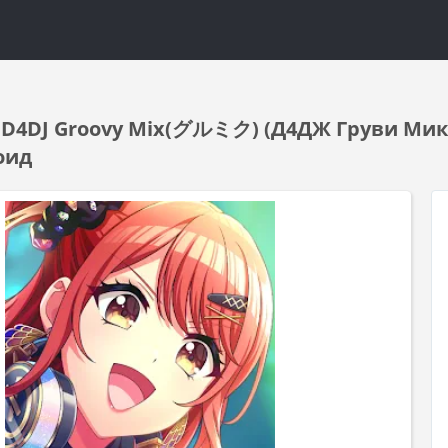
D4DJ Groovy Mix(グルミク) (Д4ДЖ Груви Микс
оид