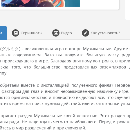
и
Скриншоты
Видео
Как установить?
ix(グルミク) - великолепная игра в жанре Музыкальные. Другие 
чным содержанием. Зато вы получите большую массу радо
 происходящего в игре. Благодаря внятному контролю, в прил
з-за того, что большинство представленных экземпляров
ппу.
обретаем вместе с инсталляцией полученного файла? Первое 
фактором для глаз и вносит необыкновенную изюминку игре. 
ются оригинальностью и полностью выделяют всё, что случаетс
ратить время на поиск нужных действий, или искать кнопки упра
апрягает раздел Музыкальные своей легкостью. Этот раздел п
бавы ради. Не надо ждать чего-то наибольшего. Перед игрока
йтесь в мир развлечений и приключений.