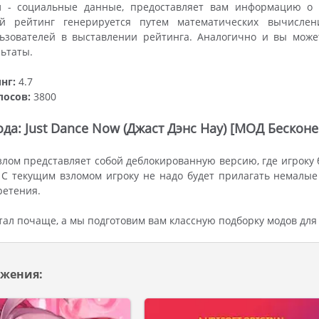
 - социальные данные, предоставляет вам информацию о р
й рейтинг генерируется путем математических вычислен
льзователей в выставлении рейтинга. Аналогично и вы може
ьтаты.
нг:
4.7
лосов:
3800
да: Just Dance Now (Джаст Дэнс Нау) [МОД Бескон
лом представляет собой деблокированную версию, где игроку 
С текущим взломом игроку не надо будет прилагать немалые
ретения.
ал почаще, а мы подготовим вам классную подборку модов для
жения: