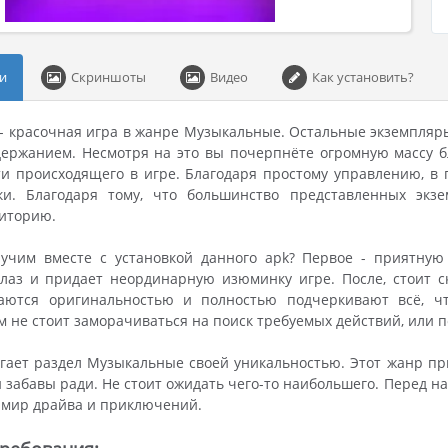
и
Скриншоты
Видео
Как установить?
 - красочная игра в жанре Музыкальные. Остальные экземпляр
ержанием. Несмотря на это вы почерпнёте огромную массу б
и происходящего в игре. Благодаря простому управлению, в
ки. Благодаря тому, что большинство представленных эк
диторию.
учим вместе с установкой данного apk? Первое - приятную
глаз и придает неординарную изюминку игре. После, стоит 
аются оригинальностью и полностью подчеркивают всё, что
м не стоит заморачиваться на поиск требуемых действий, или п
угает раздел Музыкальные своей уникальностью. Этот жанр пр
и забавы ради. Не стоит ожидать чего-то наибольшего. Перед 
 мир драйва и приключений.