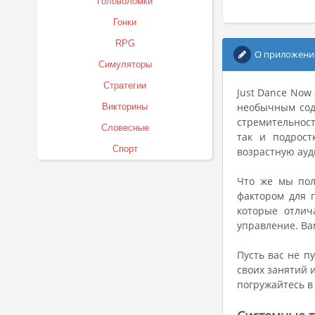
Головоломки
Гонки
RPG
О приложени
Симуляторы
Стратегии
Just Dance Now
необычным сод
Викторины
стремительност
Словесные
так и подрост
Спорт
возрастную ау
Что же мы пол
фактором для 
которые отлич
управление. Ва
Пусть вас не п
своих занятий 
погружайтесь в