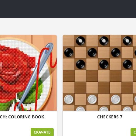
TCH: COLORING BOOK
CHECKERS 7
СКАЧАТЬ
С