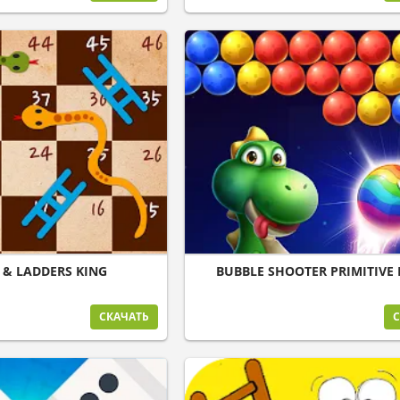
 & LADDERS KING
BUBBLE SHOOTER PRIMITIVE
СКАЧАТЬ
С