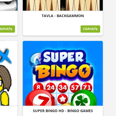
TAVLA - BACKGAMMON
КАЧАТЬ
СКАЧАТЬ
SUPER BINGO HD - BINGO GAMES