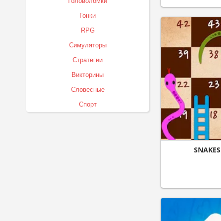
Головоломки
Гонки
RPG
Симуляторы
Стратегии
Викторины
Словесные
Спорт
SNAKES