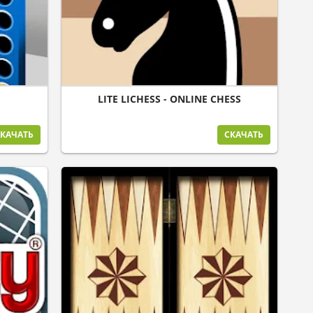
LITE LICHESS - ONLINE CHESS
КАЧАТЬ
СКАЧАТЬ