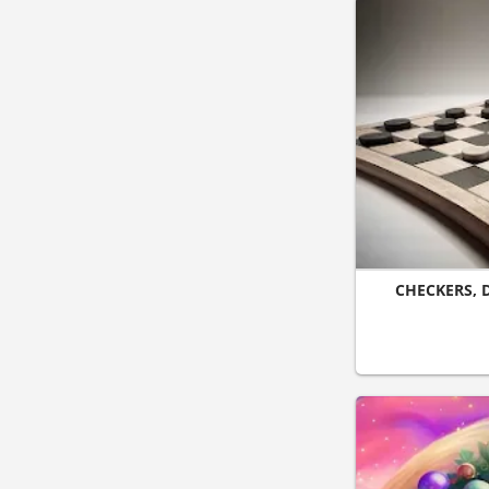
CHECKERS,