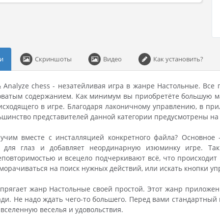
и
Скриншоты
Видео
Как установить?
 & Analyze chess - незатейливая игра в жанре Настольные. Вс
оватым содержанием. Как минимум вы приобретёте большую ма
исходящего в игре. Благодаря лаконичному управлению, в при
ьшинство представителей данной категории предусмотрены на
учим вместе с инсталляцией конкретного файла? Основное -
 для глаз и добавляет неординарную изюминку игре. Так
повторимостью и всецело подчеркивают всё, что происходит в
аморачиваться на поиск нужных действий, или искать кнопки уп
апрягает жанр Настольные своей простой. Этот жанр приложени
ади. Не надо ждать чего-то большего. Перед вами стандартный
 вселенную веселья и удовольствия.