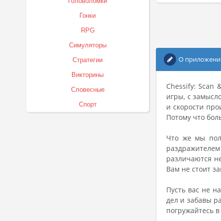
Головоломки
Гонки
RPG
Симуляторы
О приложени
Стратегии
Викторины
Chessify: Scan
Словесные
игры, с замысл
Спорт
и скорости про
Потому что бол
Что же мы пол
раздражителем
различаются не
Вам не стоит з
Пусть вас не н
дел и забавы р
погружайтесь в