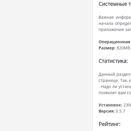
Системные т
Важная информ
начала определ
приложение зап
Операционная 
Размер:
820MB
Статистика:
Данный раздел 
странице. Так, 
. Надо ли уста
позволят вам с
Установок:
230
Версия:
0.5.7
Рейтинг: