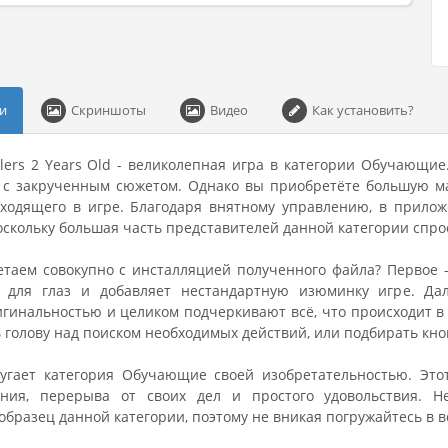
и
Скриншоты
Видео
Как установить?
lers 2 Years Old - великолепная игра в категории Обучающие
 с закрученным сюжетом. Однако вы приобретёте большую ма
сходящего в игре. Благодаря внятному управлению, в прилож
скольку большая часть представителей данной категории спр
таем совокупно с инсталляцией полученного файла? Первое 
 для глаз и добавляет нестандартную изюминку игре. Да
гинальностью и целиком подчеркивают всё, что происходит в 
ь голову над поиском необходимых действий, или подбирать кноп
пугает категория Обучающие своей изобретательностью. Это
ния, перерыва от своих дел и простого удовольствия. Н
бразец данной категории, поэтому не вникая погружайтесь в в