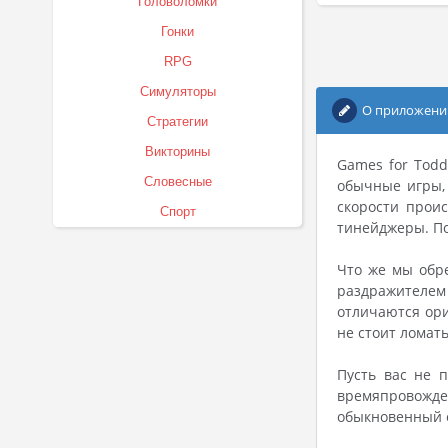
Головоломки
Гонки
RPG
Симуляторы
О приложени
Стратегии
Викторины
Games for Todd
Словесные
обычные игры,
скорости прои
Спорт
тинейджеры. По
Что же мы обре
раздражителем
отличаются ори
не стоит ломат
Пусть вас не 
времяпровожде
обыкновенный о