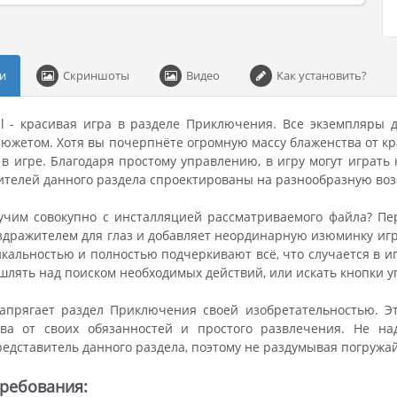
и
Скриншоты
Видео
Как установить?
ail - красивая игра в разделе Приключения. Все экземпляры 
жетом. Хотя вы почерпнёте огромную массу блаженства от кр
в игре. Благодаря простому управлению, в игру могут играть 
ителей данного раздела спроектированы на разнообразную во
учим совокупно с инсталляцией рассматриваемого файла? Пер
здражителем для глаз и добавляет неординарную изюминку игре
кальностью и полностью подчеркивают всё, что случается в иг
шлять над поиском необходимых действий, или искать кнопки у
напрягает раздел Приключения своей изобретательностью. Э
ыва от своих обязанностей и простого развлечения. Не на
едставитель данного раздела, поэтому не раздумывая погружай
ребования: