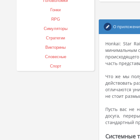
Головоломки
Гонки
RPG
О приложени
Симуляторы
Стратегии
Honkai: Star R
Викторины
минимальным сю
происходящего 
Словесные
часть представ
Спорт
Что же мы пол
действовать ра
отличаются уни
не стоит размы
Пусть вас не 
досуга, перер
стандартный пр
Системные т