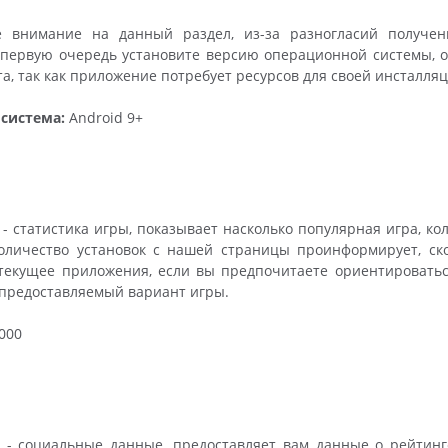
 внимание на данный раздел, из-за разногласий получен
первую очередь установите версию операционной системы, о
та, так как приложение потребует ресурсов для своей инсталляц
система:
Android 9+
- статистика игры, показывает насколько популярная игра, ко
количество установок с нашей страницы проинформирует, скол
текущее приложения, если вы предпочитаете ориентироватьс
 предоставляемый вариант игры.
000
 - социальные данные, предоставляет вам данные о рейтинг