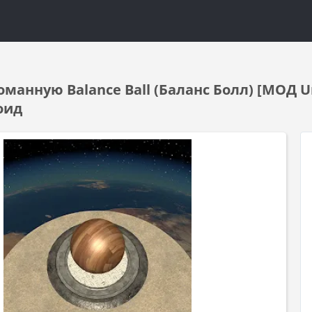
оманную Balance Ball (Баланс Болл) [МОД U
оид