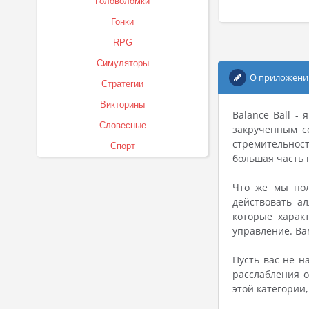
Головоломки
Гонки
RPG
Симуляторы
О приложени
Стратегии
Викторины
Balance Ball -
Словесные
закрученным с
стремительност
Спорт
большая часть 
Что же мы пол
действовать а
которые харак
управление. Ва
Пусть вас не н
расслабления о
этой категории,