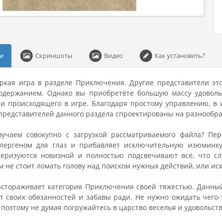
и
Скриншоты
Видео
Как установить?
 яркая игра в разделе Приключения. Другие представители эт
одержанием. Однако вы приобретёте большую массу удоволь
и происходящего в игре. Благодаря простому управлению, в иг
представителей данного раздела спроектированы на разнообра
учаем совокупно с загрузкой рассматриваемого файла? Пер
ллергеном для глаз и прибавляет исключительную изюминку
теризуются новизной и полностью подсвечивают всё, что сл
м не стоит ломать голову над поиском нужных действий, или ис
астораживает категория Приключения своей тяжестью. Данный
т своих обязанностей и забавы ради. Не нужно ожидать чего
 поэтому не думая погружайтесь в царство веселья и удовольств