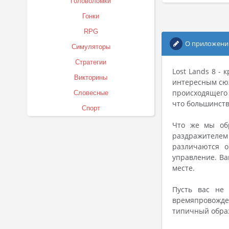
Головоломки
Гонки
RPG
О приложени
Симуляторы
Стратегии
Lost Lands 8 -
Викторины
интересным сюж
происходящего 
Словесные
что большинств
Спорт
Что же мы обр
раздражителем
различаются о
управление. Ва
месте.
Пусть вас не
времяпровожден
типичный образ