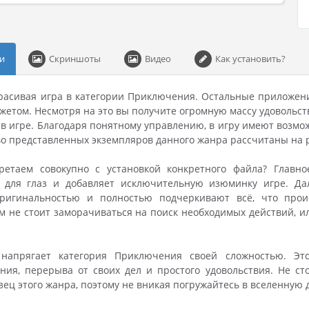
и
Скриншоты
Видео
Как установить?
 красивая игра в категории Приключения. Остальные приложен
етом. Несмотря на это вы получите огромную массу удовольств
в игре. Благодаря понятному управлению, в игру имеют возможно
о представленных экземпляров данного жанра рассчитаны на 
етаем совокупно с установкой конкретного файла? Главное
 для глаз и добавляет исключительную изюминку игре. Дал
ригинальностью и полностью подчеркивают всё, что прои
м не стоит заморачиваться на поиск необходимых действий, ил
 напрягает категория Приключения своей сложностью. Эт
ия, перерыва от своих дел и простого удовольствия. Не ст
ец этого жанра, поэтому не вникая погружайтесь в вселенную