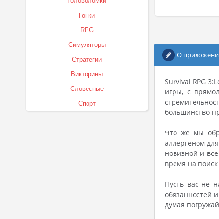
Головоломки
Гонки
RPG
Симуляторы
О приложени
Стратегии
Викторины
Survival RPG 3:
Словесные
игры, с прямо
стремительност
Спорт
большинство пр
Что же мы обр
аллергеном для
новизной и все
время на поиск
Пусть вас не н
обязанностей и
думая погружай