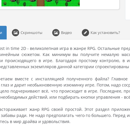
и
Скриншоты
Видео
Как установить?
Lost in time 2D - великолепная игра в жанре RPG. Остальные п
линейным сюжетом. Как минимум вы получите немалую массу
и происходящего в игре. Благодаря простому контролю, в иг
едставленных экземпляров данной категории спроектированы
етаем вместе с инсталляцией полученного файла? Главное -
 глаз и дарит необыкновенную изюминку игре. Потом, надо со
цело подчеркивают всё, что происходит в игре. Последнее, пр
 необходимых действий, или подбирать кнопки управления - вс
астораживает жанр RPG своей простой. Этот раздел приложен
 забавы ради. Не надо предполагать чего-то большего. Перед 
тесь в мир драйва и удовольствия.