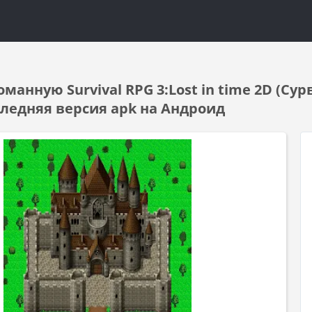
манную Survival RPG 3:Lost in time 2D (С
оследняя версия apk на Андроид