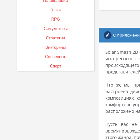
Головоломки
Гонки
RPG
Симуляторы
О приложени
Стратегии
Викторины
Solar Smash 2D
Словесные
интересным сю
происходящего 
Спорт
представителей
Что же мы при
настроена дей
композициях, к
комфортное упр
расположено на
Пусть вас не
времяпровожден
этого жанра, п