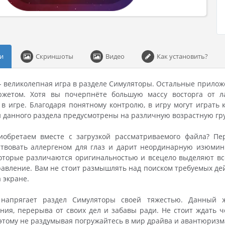
и
Скриншоты
Видео
Как установить?
 - великолепная игра в разделе Симуляторы. Остальные прилож
жетом. Хотя вы почерпнёте большую массу восторга от л
в игре. Благодаря понятному контролю, в игру могут играть к
 данного раздела предусмотрены на различную возрастную гр
обретаем вместе с загрузкой рассматриваемого файла? Пер
ствовать аллергеном для глаз и дарит неординарную изюминк
оторые различаются оригинальностью и всецело выделяют всё,
авление. Вам не стоит размышлять над поиском требуемых дей
 экране.
 напрягает раздел Симуляторы своей тяжестью. Данный 
ия, перерыва от своих дел и забавы ради. Не стоит ждать 
оэтому не раздумывая погружайтесь в мир драйва и авантюризм