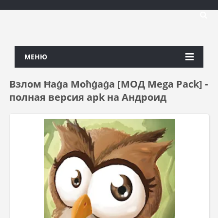
МЕНЮ
Взлом Ħaġa Moħġaġa [МОД Mega Pack] -
полная версия apk на Андроид