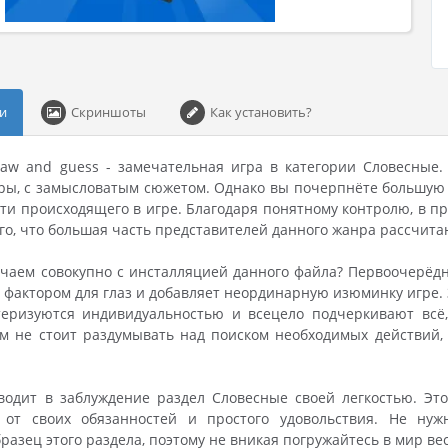
и
Скриншоты
Как установить?
 Draw and guess - замечательная игра в категории Словесные
ы, с замысловатым сюжетом. Однако вы почерпнёте большую 
ти происходящего в игре. Благодаря понятному контролю, в п
того, что большая часть представителей данного жанра рассчит
чаем совокупно с инсталляцией данного файла? Первоочерёдно
актором для глаз и добавляет неординарную изюминку игре. 
теризуются индивидуальностью и всецело подчеркивают всё, 
м не стоит раздумывать над поиском необходимых действий,
вводит в заблуждение раздел Словесные своей легкостью. Э
а от своих обязанностей и простого удовольствия. Не нуж
разец этого раздела, поэтому не вникая погружайтесь в мир в