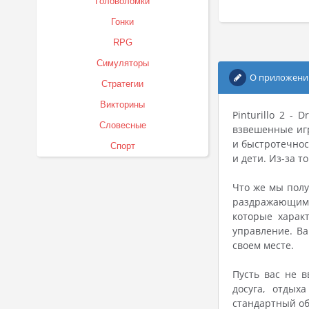
Головоломки
Гонки
RPG
Симуляторы
О приложени
Стратегии
Викторины
Pinturillo 2 -
Словесные
взвешенные игр
и быстротечнос
Спорт
и дети. Из-за 
Что же мы полу
раздражающим ф
которые харак
управление. Ва
своем месте.
Пусть вас не 
досуга, отдых
стандартный об