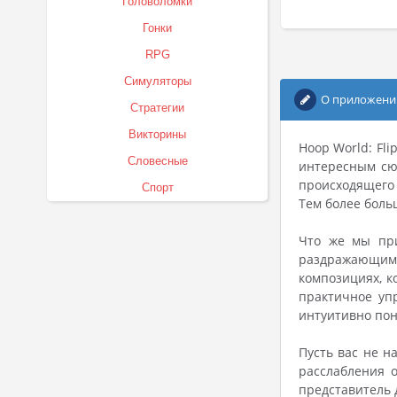
Головоломки
Гонки
RPG
Симуляторы
О приложени
Стратегии
Викторины
Hoop World: Fl
Словесные
интересным сю
происходящего 
Спорт
Тем более боль
Что же мы при
раздражающим
композициях, к
практичное уп
интуитивно пон
Пусть вас не н
расслабления о
представитель 