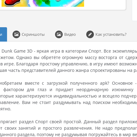
и
Скриншоты
Видео
Как установить?
ip Dunk Game 3D - яркая игра в категории Спорт. Все экземпля
жетом. Однако вы обретёте огромную массу восторга от сдер
в игре. Благодаря простому управлению, в игру имеют возможн
шая часть представителей данного жанра спроектированы на р
обретаем вместе с загрузкой полученного apk? Основное -
 фактором для глаз и придает неординарную изюминку и
оторые характеризуются индивидуальностью и всецело подчерк
равление. Вам не стоит раздумывать над поиском необходимы
ятно.
апрягает раздел Спорт своей простой. Данный раздел прило
т своих занятий и простого развлечения. Не надо предпола
данного раздела, поэтому не раздумывая погружайтесь в мир в