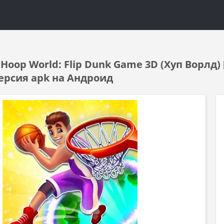
Hoop World: Flip Dunk Game 3D (Хуп Ворлд
ерсия apk на Андроид