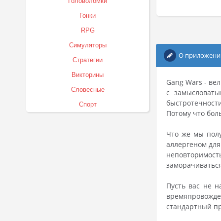
Головоломки
Гонки
RPG
Симуляторы
О приложени
Стратегии
Викторины
Gang Wars - ве
Словесные
с замысловаты
быстротечности
Спорт
Потому что бол
Что же мы полу
аллергеном для
неповторимост
заморачиваться
Пусть вас не 
времяпровожден
стандартный пр