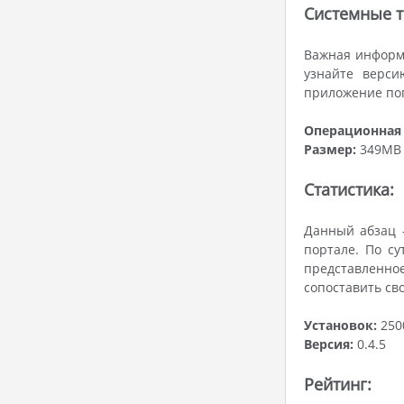
Системные т
Важная информа
узнайте верси
приложение поп
Операционная 
Размер:
349MB
Статистика:
Данный абзац -
портале. По су
представленно
сопоставить св
Установок:
250
Версия:
0.4.5
Рейтинг: