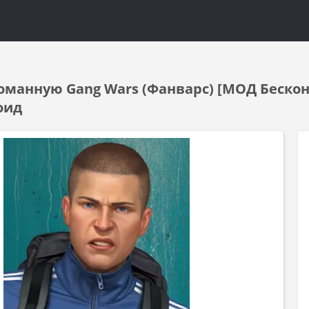
оманную Gang Wars (Фанварс) [МОД Бескон
оид