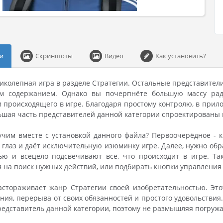
и
Скриншоты
Видео
Как установить?
ликолепная игра в разделе Стратегии. Остальные представител
м содержанием. Однако вы почерпнёте большую массу рад
 происходящего в игре. Благодаря простому контролю, в прило
ьшая часть представителей данной категории спроектированы
чим вместе с установкой данного файла? Первоочерёдное - к
 глаз и даёт исключительную изюминку игре. Далее, нужно об
ью и всецело подсвечивают всё, что происходит в игре. Та
 на поиск нужных действий, или подбирать кнопки управления 
настораживает жанр Стратегии своей изобретательностью. Эт
ия, перерыва от своих обязанностей и простого удовольствия.
едставитель данной категории, поэтому не размышляя погружа