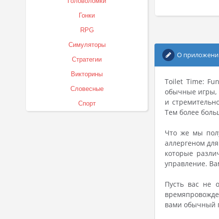
Головоломки
Гонки
RPG
Симуляторы
О приложени
Стратегии
Викторины
Toilet Time: F
Словесные
обычные игры, 
и стремительно
Спорт
Тем более боль
Что же мы полу
аллергеном для
которые разли
управление. Ва
Пусть вас не 
времяпровожден
вами обычный п