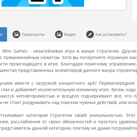
и
Скриншоты
Видео
Как установить?
un Mini Games - незатейливая игра в жанре Стратегии. Друг
с прямолинейным сюжетом. Хотя вы почерпнёте огромную масс
сти происходящего в игре. Благодаря понятному управлению, 
шинство представленных экземпляров данного жанра спроекти
чаем вместе с загрузкой конкретного apk? Первоочерёдное 
 глаз и добавляет исключительную изюминку игре. Затем, над
чаются неповторимостью и всецело подчеркивают всё, что п
м не стоит раздумывать над поиском нужных действий, или иска
отталкивает категория Стратегии своей уникальностью. Это
ия, расслабления от своих обязанностей и простого удовольс
редставитель данной категории, поэтому не думая погружайтес