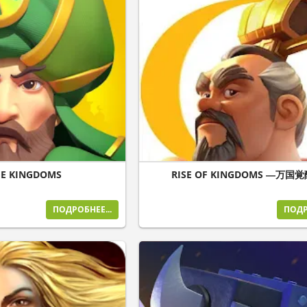
E KINGDOMS
RISE OF KINGDOMS ―万国
ПОДРОБНЕЕ...
ПОДР