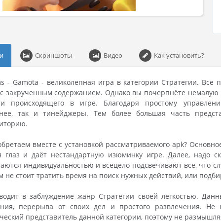
и
Скриншоты
Видео
Как установить?
ms - Gamota - великолепная игра в категории Стратегии. Все
с закрученным содержанием. Однако вы почерпнёте немалую м
сти происходящего в игре. Благодаря простому управлен
нее, так и тинейджеры. Тем более большая часть предст
диторию.
бретаем вместе с установкой рассматриваемого apk? Основное
я глаз и даёт нестандартную изюминку игре. Далее, надо с
аются индивидуальностью и всецело подсвечивают всё, что слу
м не стоит тратить время на поиск нужных действий, или подби
вводит в заблуждение жанр Стратегии своей легкостью. Дан
ния, перерыва от своих дел и простого развлечения. Не н
ческий представитель данной категории, поэтому не размышля