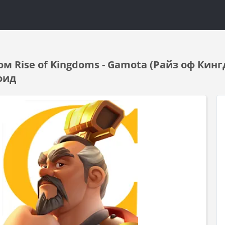
ом Rise of Kingdoms - Gamota (Райз оф Кин
оид