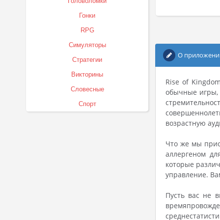
Головоломки
Гонки
RPG
Симуляторы
О приложени
Стратегии
Викторины
Rise of Kingdo
Словесные
обычные игры, 
стремительно
Спорт
совершеннолет
возрастную ау
Что же мы прио
аллергеном дл
которые различ
управление. Ва
Пусть вас не 
времяпровожде
среднестатисти