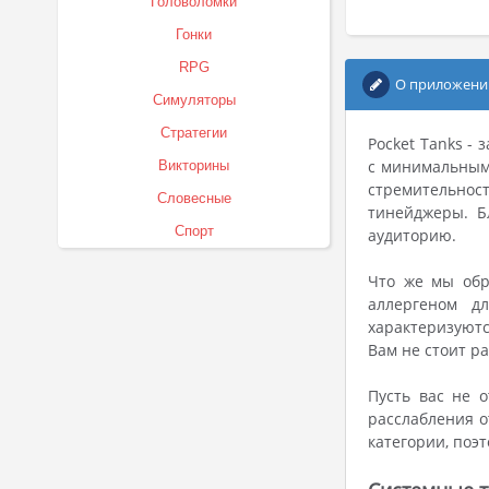
Головоломки
Гонки
RPG
О приложени
Симуляторы
Стратегии
Pocket Tanks -
с минимальным 
Викторины
стремительност
Словесные
тинейджеры. Б
Спорт
аудиторию.
Что же мы обр
аллергеном д
характеризуютс
Вам не стоит р
Пусть вас не 
расслабления о
категории, поэ