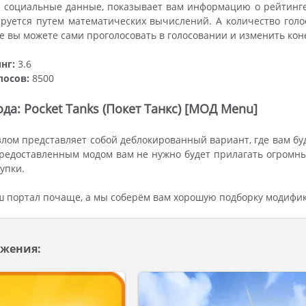
- социальные данные, показывает вам информацию о рейтинге
руется путем математических вычислений. А количество гол
же вы можете сами проголосовать в голосовании и изменить ко
нг:
3.6
лосов:
8500
да: Pocket Tanks (Покет Танкс) [МОД Menu]
лом представляет собой деблокированный вариант, где вам бу
редоставленным модом вам не нужно будет прилагать огромны
упки.
ш портал почаще, а мы соберём вам хорошую подборку модифи
жения: