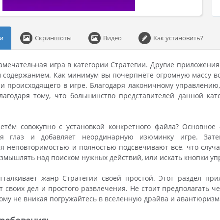
и
Скриншоты
Видео
Как установить?
 замечательная игра в категории Стратегии. Другие приложени
содержанием. Как минимум вы почерпнёте огромную массу во
и происходящего в игре. Благодаря лаконичному управлению, 
лагодаря тому, что большинство представителей данной ка
етём совокупно с установкой конкретного файла? Основное 
ля глаз и добавляет неординарную изюминку игре. Зате
я неповторимостью и полностью подсвечивают всё, что случае
азмышлять над поиском нужных действий, или искать кнопки уп
отталкивает жанр Стратегии своей простой. Этот раздел пр
т своих дел и простого развлечения. Не стоит предполагать 
тому не вникая погружайтесь в вселенную драйва и авантюризм