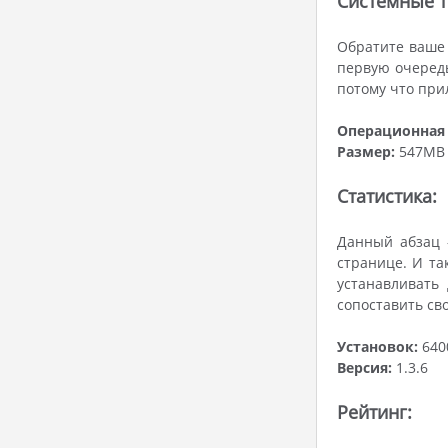
Системные т
Обратите ваше 
первую очередь
потому что при
Операционная 
Размер:
547MB
Статистика:
Данный абзац -
странице. И та
устанавливать
сопоставить св
Установок:
640
Версия:
1.3.6
Рейтинг: