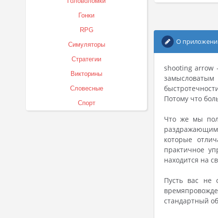
Головоломки
Гонки
RPG
О приложени
Симуляторы
Стратегии
shooting arrow
Викторины
замысловатым
быстротечности
Словесные
Потому что бол
Спорт
Что же мы пол
раздражающим 
которые отлич
практичное уп
находится на св
Пусть вас не 
времяпровожден
стандартный об