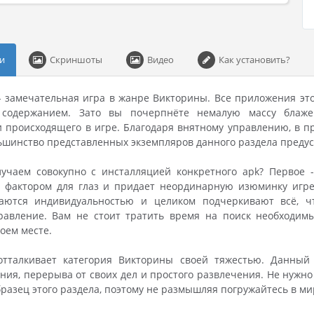
и
Скриншоты
Видео
Как установить?
 - замечательная игра в жанре Викторины. Все приложения эт
 содержанием. Зато вы почерпнёте немалую массу блаже
 происходящего в игре. Благодаря внятному управлению, в пр
ьшинство представленных экземпляров данного раздела преду
учаем совокупно с инсталляцией конкретного apk? Первое -
фактором для глаз и придает неординарную изюминку игре.
аются индивидуальностью и целиком подчеркивают всё, ч
равление. Вам не стоит тратить время на поиск необходимы
оем месте.
отталкивает категория Викторины своей тяжестью. Данны
ия, перерыва от своих дел и простого развлечения. Не нужно
разец этого раздела, поэтому не размышляя погружайтесь в м