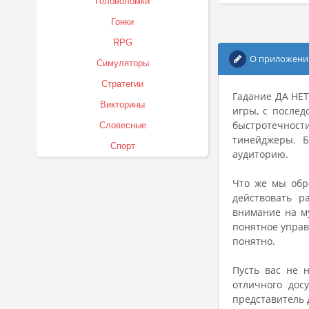
Головоломки
Гонки
RPG
О приложени
Симуляторы
Стратегии
Гадание ДА НЕТ
Викторины
игры, с после
быстротечност
Словесные
тинейджеры. Б
Спорт
аудиторию.
Что же мы обр
действовать р
внимание на му
понятное управ
понятно.
Пусть вас не 
отличного дос
представитель 