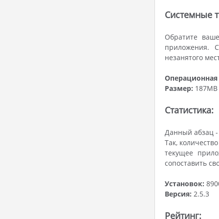
Системные т
Обратите ваше
приложения. С
незанятого мес
Операционная 
Размер:
187MB
Статистика:
Данный абзац -
Так, количеств
текущее прило
сопоставить св
Установок:
890
Версия:
2.5.3
Рейтинг: