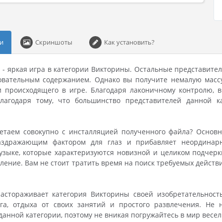
и
Скриншоты
Как установить?
 - яркая игра в категории Викторины. Остальные представите
довательным содержанием. Однако вы получите немалую массу
и происходящего в игре. Благодаря лаконичному контролю, в
лагодаря тому, что большинство представителей данной 
етаем совокупно с инсталляцией полученного файла? Основн
аздражающим фактором для глаз и прибавляет неординарн
зыке, которые характеризуются новизной и целиком подчерк
ление. Вам не стоит тратить время на поиск требуемых действ
настораживает категория Викторины своей изобретательнос
уга, отдыха от своих занятий и простого развлечения. Не
данной категории, поэтому не вникая погружайтесь в мир весел