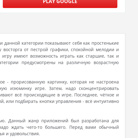
PLAY GOOGLE
ли данной категории показывают себя как простенькие
 восторга от пестрой графики, спокойной мелодии и
 игру имеют возможность играть как старшие, так и
категории предусмотрены на различную возрастную
ое - прорисованную картинку, которая не настроена
ую изюминку игре. Затем, надо сконцентрировать
ивают всё происходящие в игре. Последнее, чёткое и
ий, или подбирать кнопки управления - всё интуитивно
тью. Данный жанр приложений был разработана для
 надо ждать чего-то большего. Перед вами обычный
ья и удовольствия.