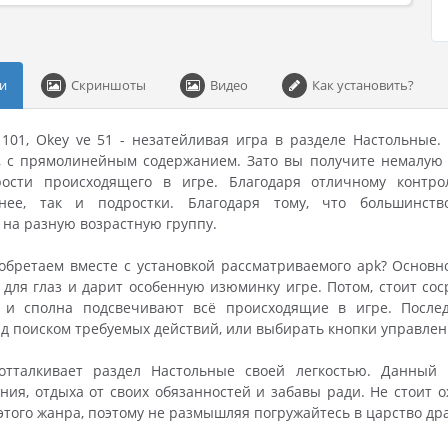
и
Скриншоты
Видео
Как установить?
 101, Okey ve 51 - незатейливая игра в разделе Настольные.
, с прямолинейным содержанием. Зато вы получите немалую 
ости происходящего в игре. Благодаря отличному контр
тнее, так и подростки. Благодаря тому, что большинств
на разную возрастную группу.
бретаем вместе с установкой рассматриваемого apk? Основное
для глаз и дарит особенную изюминку игре. Потом, стоит со
 и сполна подсвечивают всё происходящие в игре. Послед
д поиском требуемых действий, или выбирать кнопки управлени
отталкивает раздел Настольные своей легкостью. Данный
ия, отдыха от своих обязанностей и забавы ради. Не стоит 
этого жанра, поэтому не размышляя погружайтесь в царство д