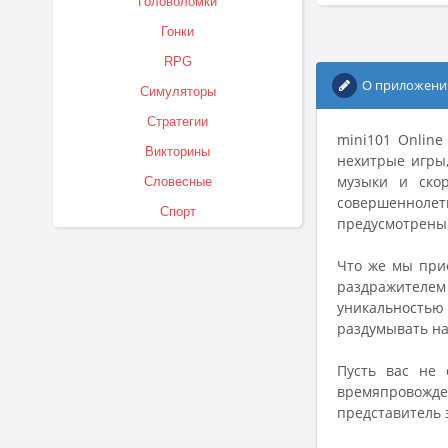
Головоломки
Гонки
RPG
О приложени
Симуляторы
Стратегии
mini101 Online
Викторины
нехитрые игры
музыки и скор
Словесные
совершенноле
Спорт
предусмотрены 
Что же мы прио
раздражителем 
уникальностью
раздумывать на
Пусть вас не 
времяпровожден
представитель 