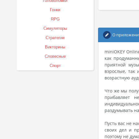
Головоломки
Гонки
RPG
Симуляторы
О приложени
Стратегии
Викторины
miniOKEY Onlin
Словесные
как продуманн
приятной музы
Спорт
взрослые, так
возрастную ау
Что же мы полу
прибавляет н
индивидуальнос
раздумывать на
Пусть вас не н
своих дел и п
поэтому не дум