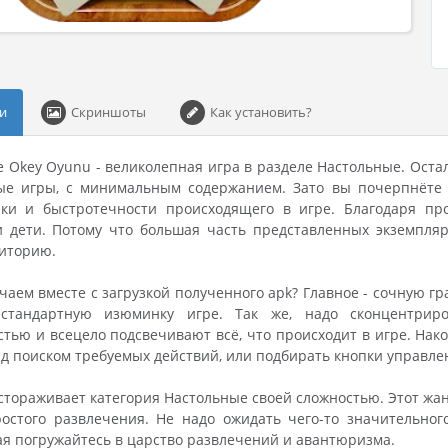
и
Скриншоты
Как установить?
e Okey Oyunu - великолепная игра в разделе Настольные. Ост
ые игры, с минимальным содержанием. Зато вы почерпнёте 
ки и быстротечности происходящего в игре. Благодаря про
 и дети. Потому что большая часть представленных экземпл
диторию.
чаем вместе с загрузкой полученного apk? Главное - сочную гра
естандартную изюминку игре. Так же, надо сконцентрир
тью и всецело подсвечивают всё, что происходит в игре. Нак
д поиском требуемых действий, или подбирать кнопки управлен
астораживает категория Настольные своей сложностью. Этот жан
ростого развлечения. Не надо ожидать чего-то значительно
ая погружайтесь в царство развлечений и авантюризма.