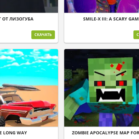
Г ОТ ЛИЗОГУБА
SMILE-X III: A SCARY GAM
СКАЧАТЬ
С
E LONG WAY
ZOMBIE APOCALYPSE MAP FO