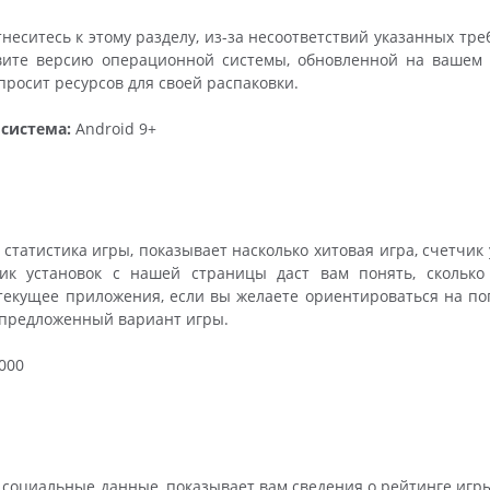
неситесь к этому разделу, из-за несоответствий указанных тр
вите версию операционной системы, обновленной на вашем ус
росит ресурсов для своей распаковки.
система:
Android 9+
 статистика игры, показывает насколько хитовая игра, счетчик
чик установок с нашей страницы даст вам понять, сколько
текущее приложения, если вы желаете ориентироваться на по
 предложенный вариант игры.
000
 социальные данные, показывает вам сведения о рейтинге игр