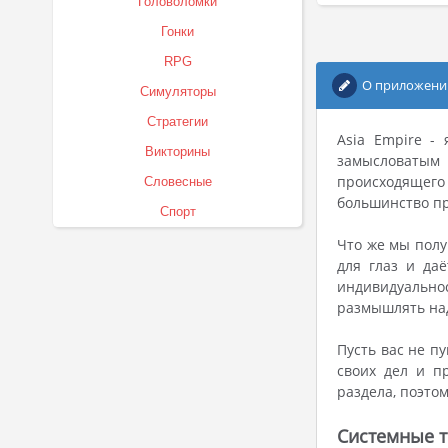
Головоломки
Гонки
RPG
О приложени
Симуляторы
Стратегии
Asia Empire -
Викторины
замысловатым 
происходящего
Словесные
большинство пр
Спорт
Что же мы полу
для глаз и да
индивидуальнос
размышлять над
Пусть вас не п
своих дел и п
раздела, поэто
Системные т