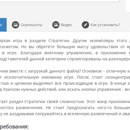
и
Скриншоты
Видео
Как установить?
 яркая игра в разделе Стратегии. Другие экземпляры этого
сюжетом. Но вы обретёте большую массу удовольствия от я
 в игре. Благодаря внятному управлению, в приложение м
едставителей данной категории спроектированы на разношерс
чим вместе с загрузкой данного файла? Основное - отличную к
ёт исключительную изюминку игре. После, стоит сконцентр
тью и целиком выделяют всё происходящие в игре. В конце ко
 поиском нужных действий, или искать кнопки управления - вс
угает раздел Стратегии своей сложностью. Этот жанр приложен
ростого развлечения. Не стоит предполагать чего-то больше
му не раздумывая погружайтесь в вселенную развлечений и ав
ребования: